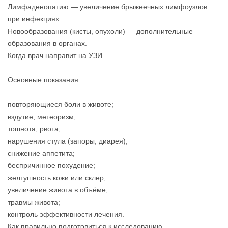
Лимфаденопатию — увеличение брыжеечных лимфоузлов
при инфекциях.
Новообразования (кисты, опухоли) — дополнительные
образования в органах.
Когда врач направит на УЗИ
Основные показания:
повторяющиеся боли в животе;
вздутие, метеоризм;
тошнота, рвота;
нарушения стула (запоры, диарея);
снижение аппетита;
беспричинное похудение;
желтушность кожи или склер;
увеличение живота в объёме;
травмы живота;
контроль эффективности лечения.
Как правильно подготовиться к исследованию