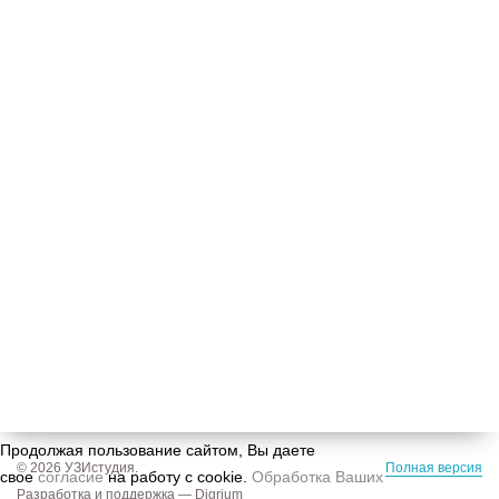
Сайт uzistudio.ru использует cookie (файлы с
данными о прошлых посещениях сайта) для
персонализации сервисов и повышения удобства
пользователей. Вы можете запретить
обработку cookie в настройках своего браузера.
Продолжая пользование сайтом, Вы даете
© 2026 УЗИстудия.
Полная версия
свое
согласие
на работу с cookie.
Обработка Ваших
Разработка и поддержка —
Digrium