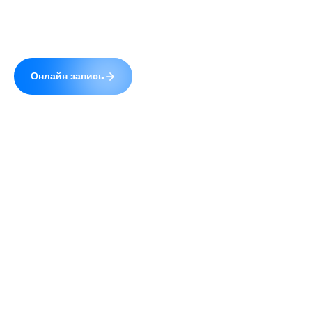
Сайт uzistudio.ru использует cookie (файлы с
данными о прошлых посещениях сайта) для
персонализации сервисов и повышения удобства
пользователей. Вы можете запретить
обработку cookie в настройках своего браузера.
© 2026 УЗИстудия.
Полная версия
Продолжая пользование сайтом, Вы даете
Разработка и поддержка —
Digrium
свое
согласие
на работу с cookie.
Обработка Ваших
персональных данных
осуществляется в
соответствии с требованиями Федерального закона