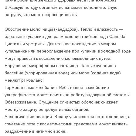
Какие риски для женского здоровья несёт летняя жара?
В жаркую погоду организм испытывает дополнительную
нагрузку, что может спровоцировать:
Обострение молочницы (кандидоза). Тепло и влажность —
идеальные условия для размножения грибков рода Candida.
Циститы и уретриты. Длительное нахождение в мокром
купальнике или переохлаждение при купании в холодной воде
могут привести к воспалению мочевыводящих путей.
Нарушение микрофлоры влагалища. Частые купания в
бассейне (хлорированная вода) или море (солёная вода)
меняют pH‑баланс.
Гормональные колебания. Избыточное воздействие
ультрафиолета может влиять на работу эндокринной системы.
Обезвоживание. Сгущение слизистых оболочек снижает
местную защиту репродуктивных органов.
Аллергические реакции. В жару усиливается потоотделение, а
сочетание пота с косметическими средствами может вызвать
раздражение в интимной зоне.