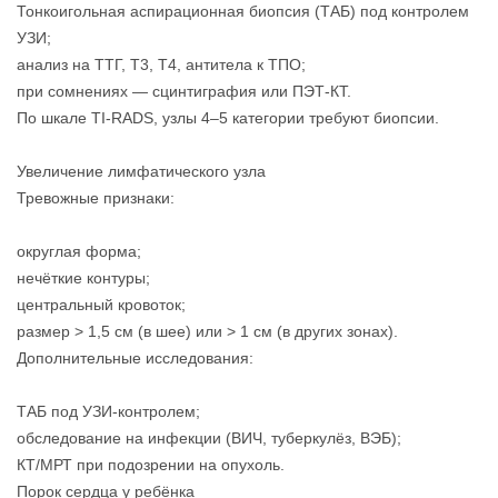
Тонкоигольная аспирационная биопсия (ТАБ) под контролем
УЗИ;
анализ на ТТГ, Т3, Т4, антитела к ТПО;
при сомнениях — сцинтиграфия или ПЭТ-КТ.
По шкале TI-RADS, узлы 4–5 категории требуют биопсии.
Увеличение лимфатического узла
Тревожные признаки:
округлая форма;
нечёткие контуры;
центральный кровоток;
размер > 1,5 см (в шее) или > 1 см (в других зонах).
Дополнительные исследования:
ТАБ под УЗИ-контролем;
обследование на инфекции (ВИЧ, туберкулёз, ВЭБ);
КТ/МРТ при подозрении на опухоль.
Порок сердца у ребёнка