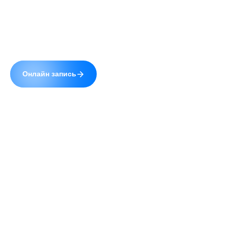
Сайт uzistudio.ru использует cookie (файлы с
данными о прошлых посещениях сайта) для
персонализации сервисов и повышения удобства
пользователей. Вы можете запретить
обработку cookie в настройках своего браузера.
Продолжая пользование сайтом, Вы даете
© 2026 УЗИстудия.
Полная версия
свое
согласие
на работу с cookie.
Обработка Ваших
Разработка и поддержка —
Digrium