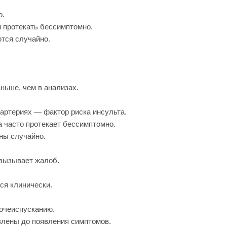
о.
 протекать бессимптомно.
тся случайно.
ньше, чем в анализах.
артериях — фактор риска инсульта.
а часто протекает бессимптомно.
ны случайно.
 вызывает жалоб.
ся клинически.
очеиспусканию.
лены до появления симптомов.