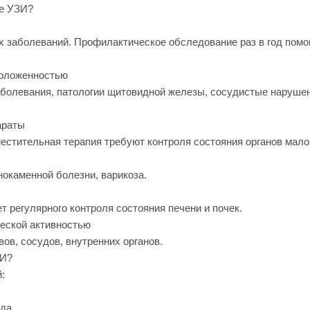
ое УЗИ?
х заболеваний. Профилактическое обследование раз в год помо
положенностью
аболевания, патологии щитовидной железы, сосудистые наруше
араты
естительная терапия требуют контроля состояния органов мало
нокаменной болезни, варикоза.
 регулярного контроля состояния печени и почек.
еской активностью
ов, сосудов, внутренних органов.
ЗИ?
:
да.