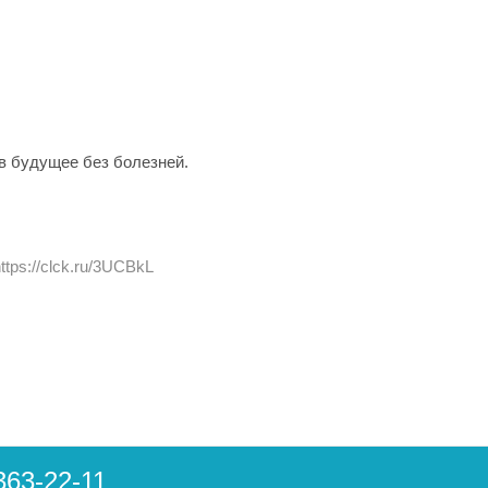
в будущее без болезней.
ttps://clck.ru/3UCBkL
363-22-11