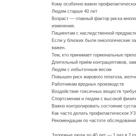
Кому особенно важно профилактическ
Людям старше 40 лет
Возраст — главный фактор риска многи
изменения.
Пациентам с наследственной предрас
Если у близких были онкологические з
важен.
Тем, кто принимает гормональные преп
Длительный приём контрацептивов, зам
Людям с избыточным весом
Повышен риск жирового гепатоза, желч
Работникам вредных производств
Воздействие токсичных веществ требует
Спортсменам и людям с высокой физич
Важно контролировать состояние сустав
Как часто делать профилактическое У
Рекомендации по частоте обследований
Здоровые люди до 40 лет — 1 раз в 2 го