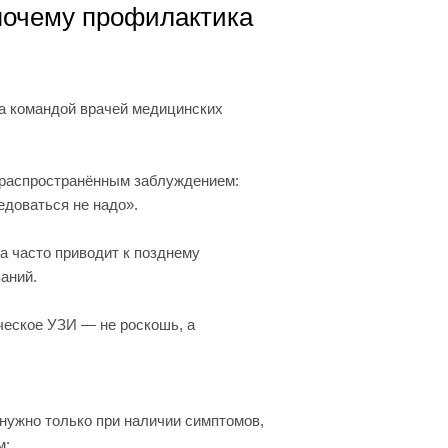
 почему профилактика
а командой врачей медицинских
 распространённым заблуждением:
едоваться не надо».
а часто приводит к позднему
аний.
ческое УЗИ — не роскошь, а
нужно только при наличии симптомов,
м: