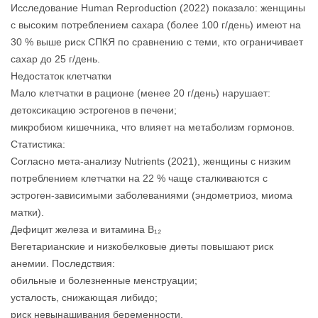
Исследование Human Reproduction (2022) показало: женщины
с высоким потреблением сахара (более 100 г/день) имеют на
30 % выше риск СПКЯ по сравнению с теми, кто ограничивает
сахар до 25 г/день.
Недостаток клетчатки
Мало клетчатки в рационе (менее 20 г/день) нарушает:
детоксикацию эстрогенов в печени;
микробиом кишечника, что влияет на метаболизм гормонов.
Статистика:
Согласно мета‑анализу Nutrients (2021), женщины с низким
потреблением клетчатки на 22 % чаще сталкиваются с
эстроген‑зависимыми заболеваниями (эндометриоз, миома
матки).
Дефицит железа и витамина B₁₂
Вегетарианские и низкобелковые диеты повышают риск
анемии. Последствия:
обильные и болезненные менструации;
усталость, снижающая либидо;
риск невынашивания беременности.