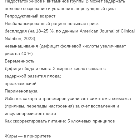
Недостаток жиров и витаминов группы B может задержать
половое созревание и установить нерегулярный цикл.
Репродуктивный возраст
Несбалансированный рацион повышает риск:
бесплодия (на 18–25 %, по данным American Journal of Clinical
Nutrition, 2023);
невынашивания (дефицит фолиевой кислоты увеличивает
риск на 40 %).
Беременность
Дефицит йода и омега‑3 жирных кислот связан с:
задержкой развития плода;
преэклампсией.
Перименопауза
Избыток сахара и трансжиров усиливает симптомы климакса
(приливы, перепады настроения) за счёт воспаления и
инсулинорезистентности.
Как скорректировать питание: 5 ключевых принципов
Жиры — в приоритете