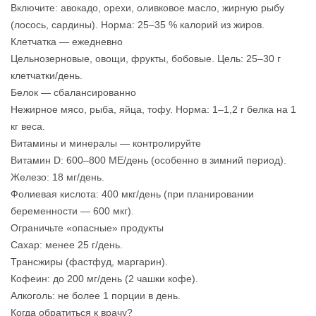
Включите: авокадо, орехи, оливковое масло, жирную рыбу
(лосось, сардины). Норма: 25–35 % калорий из жиров.
Клетчатка — ежедневно
Цельнозерновые, овощи, фрукты, бобовые. Цель: 25–30 г
клетчатки/день.
Белок — сбалансированно
Нежирное мясо, рыба, яйца, тофу. Норма: 1–1,2 г белка на 1
кг веса.
Витамины и минералы — контролируйте
Витамин D: 600–800 МЕ/день (особенно в зимний период).
Железо: 18 мг/день.
Фолиевая кислота: 400 мкг/день (при планировании
беременности — 600 мкг).
Ограничьте «опасные» продукты
Сахар: менее 25 г/день.
Трансжиры (фастфуд, маргарин).
Кофеин: до 200 мг/день (2 чашки кофе).
Алкоголь: не более 1 порции в день.
Когда обратиться к врачу?