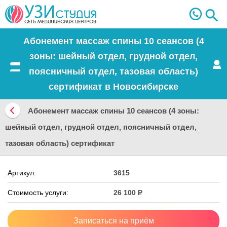
Абонемент массаж спины 10 сеансов (4
зоны: шейный отдел, грудной отдел,
поясничный отдел, тазовая область)
Меню
сертификат в Новосибирске
Абонемент массаж спины 10 сеансов (4 зоны:
Вернуться
шейный отдел, грудной отдел, поясничный отдел,
назад
тазовая область) сертификат
Артикул:
3615
Стоимость услуги:
26 100
Р
Записаться на приём