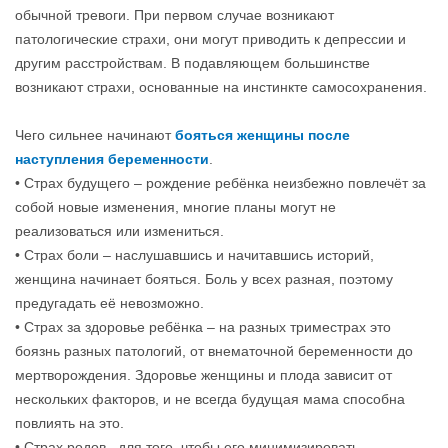
обычной тревоги. При первом случае возникают
патологические страхи, они могут приводить к депрессии и
другим расстройствам. В подавляющем большинстве
возникают страхи, основанные на инстинкте самосохранения.
Чего сильнее начинают
бояться женщины после
наступления беременности
.
• Страх будущего – рождение ребёнка неизбежно повлечёт за
собой новые изменения, многие планы могут не
реализоваться или измениться.
• Страх боли – наслушавшись и начитавшись историй,
женщина начинает бояться. Боль у всех разная, поэтому
предугадать её невозможно.
• Страх за здоровье ребёнка – на разных триместрах это
боязнь разных патологий, от внематочной беременности до
мертворождения. Здоровье женщины и плода зависит от
нескольких факторов, и не всегда будущая мама способна
повлиять на это.
• Страх родов –для того, чтобы его минимизировать,