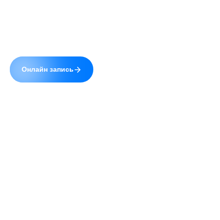
Сайт uzistudio.ru использует cookie (файлы с
данными о прошлых посещениях сайта) для
персонализации сервисов и повышения удобства
пользователей. Вы можете запретить
обработку cookie в настройках своего браузера.
© 2026 УЗИстудия.
Полная версия
Продолжая пользование сайтом, Вы даете
Разработка и поддержка —
Digrium
свое
согласие
на работу с cookie.
Обработка Ваших
персональных данных
осуществляется в