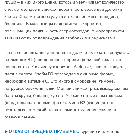
груши – в них много цинка, который увеличивает количество
сперматозоидов и снижает вероятность сбоев при делении
клеток. Сперматогенез улучшает красное мясо: говядина,
баранина. В мясе птицы содержится L-Карнитин,
повышающий подвижность сперматозодов. А морепродукты
защищают их от повреждения свободными радикалами.
Правильное питание для женщин должно включать продукты с
витамином В9 (они дополняют прием фолиевой кислоты в
препаратах). К их числу относятся бобовые, шпинат, капуста,
листья салата. Чтобы В9 переходил в активную форму,
необходим витамин С. Его много в смородине, лимоне,
петрушке, брокколи, киви. Магний снижает риск выкидыша, им
богаты крупы, бананы, курага. А восполнить запасы железа
(предотвращает анемию) и витамина В2 (защищает от
некоторых патологий плода) поможет куриная, свиная и
говяжья печень.
►
ОТКАЗ ОТ ВРЕДНЫХ ПРИВЫЧЕК.
Курение и алкоголь