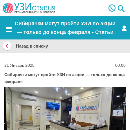
Сибирячки могут пройти УЗИ по акции
— только до конца февраля - Статьи
Меню
Назад к списку
Назад
к
21 Январь 2025
00:00
списку
Сибирячки могут пройти УЗИ по акции — только до конца
февраля