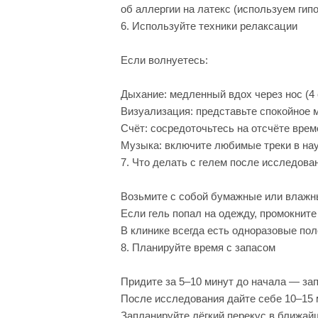
об аллергии на латекс (используем ги
6. Используйте техники релаксации
Если волнуетесь:
Дыхание: медленный вдох через нос (4 се
Визуализация: представьте спокойное м
Счёт: сосредоточьтесь на отсчёте време
Музыка: включите любимые треки в нау
7. Что делать с гелем после исследова
Возьмите с собой бумажные или влажны
Если гель попал на одежду, промокните
В клинике всегда есть одноразовые пол
8. Планируйте время с запасом
Придите за 5–10 минут до начала — за
После исследования дайте себе 10–15 
Запланируйте лёгкий перекус в ближай