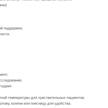
жно)
ой поддержки;
ности.
мент;
исследования.
Студии»
тной температуры для чувствительных пациентов.
лову, колени или поясницу для удобства.