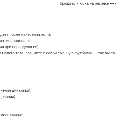
брюки или юбка на резинке — 
деть после нанесения геля);
оне исследования;
я при переодевании).
 малого таза, возьмите с собой сменную футболку — так вы смо
нения динамики);
овании).
 процедуры);