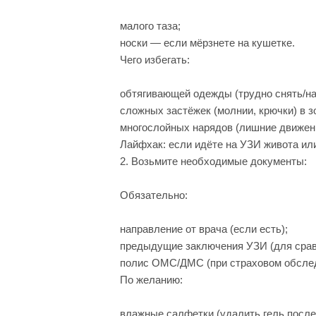
малого таза;
носки — если мёрзнете на кушетке.
Чего избегать:
обтягивающей одежды (трудно снять/на
сложных застёжек (молнии, крючки) в з
многослойных нарядов (лишние движени
Лайфхак: если идёте на УЗИ живота или
2. Возьмите необходимые документы:
Обязательно:
направление от врача (если есть);
предыдущие заключения УЗИ (для срав
полис ОМС/ДМС (при страховом обслед
По желанию:
влажные салфетки (удалить гель после