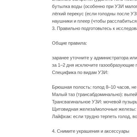
бутылка воды (особенно при УЗИ малог
лёгкий перекус (если голодны после У
наушники и плеер (чтобы расслабиться
3. Правильно подготовьтесь к исследо
Общие правила:
заранее уточните у администратора или
за 1–2 дня исключите газообразующие 
Специфика по видам УЗИ:
Брюшная полость: голод 8–10 часов, н
Малый таз (трансабдоминально): выпейт
Трансвагинальное УЗИ: мочевой пузырь
Щитовидная железа/молочные железы: с
Лайфхак: если трудно терпеть голод, в
4. Снимите украшения и аксессуары