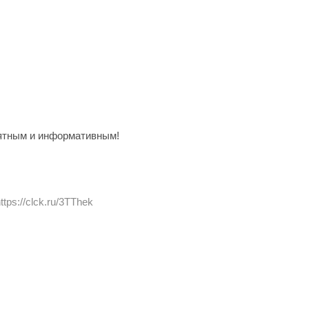
ятным и информативным!
ttps://clck.ru/3TThek