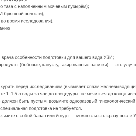
о таза с наполненным мочевым пузырём);
ЗИ брюшной полости);
 во время исследования).
ванию
 врача особенности подготовки для вашего вида УЗИ;
продукты (бобовые, капусту, газированные напитки) — это улуч
е курить перед исследованием (вызывает спазм желчевыводящих
е 1–1,5 л воды за час до процедуры, не мочиться до конца исс
 должен быть пустым, возьмите одноразовый гинекологический
пециальная подготовка не требуется.
озьмите с собой банан или йогурт — можно съесть сразу после