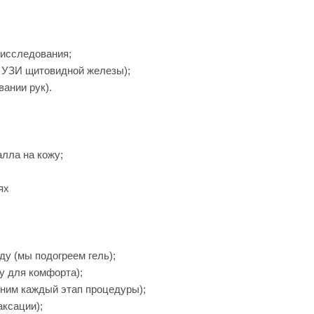
 исследования;
и УЗИ щитовидной железы);
ании рук).
;
лла на кожу;
ях
у (мы подогреем гель);
у для комфорта);
сним каждый этап процедуры);
аксации);