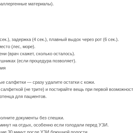
поаллергенные материалы).
к.), задержка (4 сек.), плавный выдох через рот (6 сек.).
есто (лес, море).
ни (врач скажет, сколько осталось).
шниках (если процедура позволяет).
ния
е салфетки — сразу удалите остатки с кожи.
 салфеткой (не трите) и постирайте вещь при первой возможност
отенца для пациентов.
полните документы без спешки.
минут на отдых, особенно если голодали перед УЗИ.
шие 30 минут после УЗИ брюшной полости.