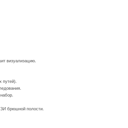
шит визуализацию.
 путей).
ледования.
 набор.
 УЗИ брюшной полости.