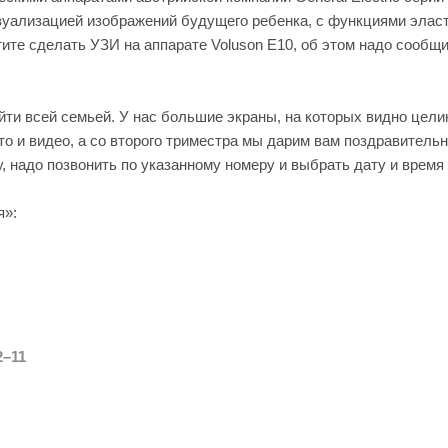
зуализацией изображений будущего ребенка, с функциями элас
те сделать УЗИ на аппарате Voluson E10, об этом надо сообщит
йти всей семьей. У нас большие экраны, на которых видно цели
то и видео, а со второго триместра мы дарим вам поздравительн
у, надо позвонить по указанному номеру и выбрать дату и время
я»:
2–11