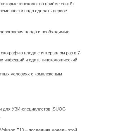
 которые гинеколог на приёме сочтёт
ременности надо сделать первое
оплерография плода и необходимые
токографию плода с интервалом раз в 7-
ых инфекций и сдать гинекологический
ртных условиях с комплексным
ии для УЗИ-специалистов ISUOG
.
 Voluson E10 – последняя модель этой