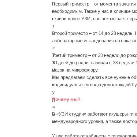
Первый триместр – от момента зачатия 
необходимым. Также у нас в клинике м
скрининговое УЗИ, оно показывает сер
Второй триместр – от 14 до 28 недель.
лабораторные исследования по показан
Третий триместр – от 28 недели до рож
10 дней до родов, начиная с 33 недели
мазок на микрофлору.
Мы предлагаем сделать все нужные об
индивидуальным подходом к каждой б
Почему мы?
В «УЗИ студии» работают акушеры-гин
международного уровня, а также докт
У нас работают кабинеты с гинекологич