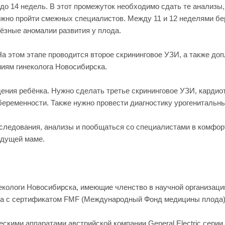
до 14 недель. В этот промежуток необходимо сдать те анализы,
ожно пройти смежных специалистов. Между 11 и 12 неделями бе
ьёзные аномалии развития у плода.
 На этом этапе проводится второе скрининговое УЗИ, а также д
иям гинеколога Новосибирска.
дения ребёнка. Нужно сделать третье скрининговое УЗИ, кардио
 беременности. Также нужно провести диагностику урогенитальн
следования, анализы и пообщаться со специалистами в комфо
удущей маме.
екологи Новосибирска, имеющие членство в научной организац
ора с сертификатом FMF (Международный Фонд медицины плода)
ескими аппаратами австрийской компании General Electric серии