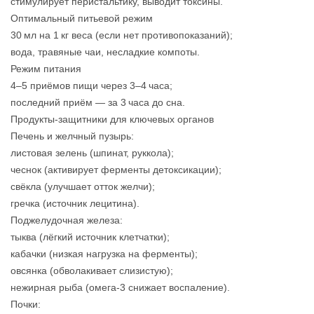
стимулирует перистальтику, выводит токсины.
Оптимальный питьевой режим
30 мл на 1 кг веса (если нет противопоказаний);
вода, травяные чаи, несладкие компоты.
Режим питания
4–5 приёмов пищи через 3–4 часа;
последний приём — за 3 часа до сна.
Продукты-защитники для ключевых органов
Печень и желчный пузырь:
листовая зелень (шпинат, руккола);
чеснок (активирует ферменты детоксикации);
свёкла (улучшает отток желчи);
гречка (источник лецитина).
Поджелудочная железа:
тыква (лёгкий источник клетчатки);
кабачки (низкая нагрузка на ферменты);
овсянка (обволакивает слизистую);
нежирная рыба (омега‑3 снижает воспаление).
Почки: