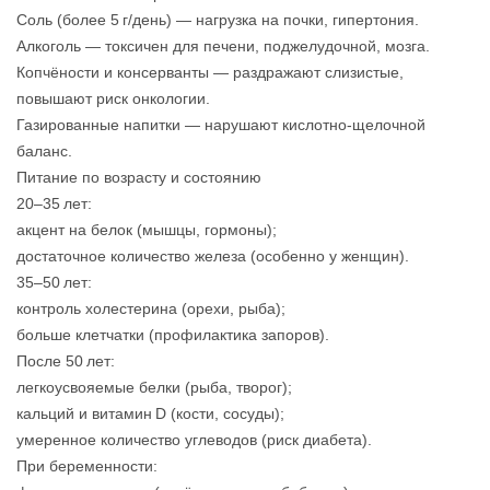
Соль (более 5 г/день) — нагрузка на почки, гипертония.
Алкоголь — токсичен для печени, поджелудочной, мозга.
Копчёности и консерванты — раздражают слизистые,
повышают риск онкологии.
Газированные напитки — нарушают кислотно‑щелочной
баланс.
Питание по возрасту и состоянию
20–35 лет:
акцент на белок (мышцы, гормоны);
достаточное количество железа (особенно у женщин).
35–50 лет:
контроль холестерина (орехи, рыба);
больше клетчатки (профилактика запоров).
После 50 лет:
легкоусвояемые белки (рыба, творог);
кальций и витамин D (кости, сосуды);
умеренное количество углеводов (риск диабета).
При беременности: