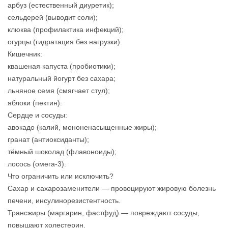
арбуз (естественный диуретик);
сельдерей (выводит соли);
клюква (профилактика инфекций);
огурцы (гидратация без нагрузки).
Кишечник:
квашеная капуста (пробиотики);
натуральный йогурт без сахара;
льняное семя (смягчает стул);
яблоки (пектин).
Сердце и сосуды:
авокадо (калий, мононенасыщенные жиры);
гранат (антиоксиданты);
тёмный шоколад (флавоноиды);
лосось (омега‑3).
Что ограничить или исключить?
Сахар и сахарозаменители — провоцируют жировую болезнь
печени, инсулинорезистентность.
Трансжиры (маргарин, фастфуд) — повреждают сосуды,
повышают холестерин.