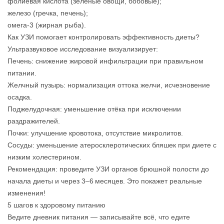
фолиевая кислота (зелёные овощи, бобовые);
железо (гречка, печень);
омега‑3 (жирная рыба).
Как УЗИ помогает контролировать эффективность диеты?
Ультразвуковое исследование визуализирует:
Печень: снижение жировой инфильтрации при правильном
питании.
Желчный пузырь: нормализация оттока желчи, исчезновение
осадка.
Поджелудочная: уменьшение отёка при исключении
раздражителей.
Почки: улучшение кровотока, отсутствие микролитов.
Сосуды: уменьшение атеросклеротических бляшек при диете с
низким холестерином.
Рекомендация: проведите УЗИ органов брюшной полости до
начала диеты и через 3–6 месяцев. Это покажет реальные
изменения!
5 шагов к здоровому питанию
Ведите дневник питания — записывайте всё, что едите