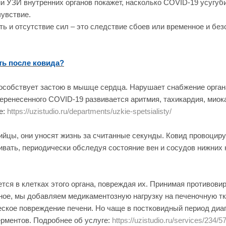
и УЗИ внутренних органов покажет, насколько COVID-19 усугуб
чувствие.
ть и отсутствие сил – это следствие сбоев или временное и без
ть после ковида?
особствует застою в мышце сердца. Нарушает снабжение орган
еренесенного COVID-19 развивается аритмия, тахикардия, миок
е:
https://uzistudio.ru/departments/uzkie-spetsialisty/
бийцы, они уносят жизнь за считанные секунды. Ковид провоцир
вать, периодически обследуя состояние вен и сосудов нижних 
ется в клетках этого органа, повреждая их. Принимая противови
е, мы добавляем медикаментозную нагрузку на печеночную ткан
кое повреждение печени. Но чаще в постковидный период диаг
рментов. Подробнее об услуге:
https://uzistudio.ru/services/234/5