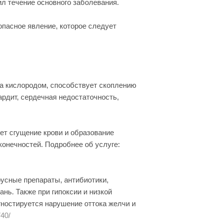
ил течение основного заболевания.
опасное явление, которое следует
а кислородом, способствует скоплению
ардит, сердечная недостаточность,
ует сгущение крови и образование
конечностей. Подробнее об услуге:
русные препараты, антибиотики,
ь. Также при гипоксии и низкой
ностируется нарушение оттока желчи и
740/