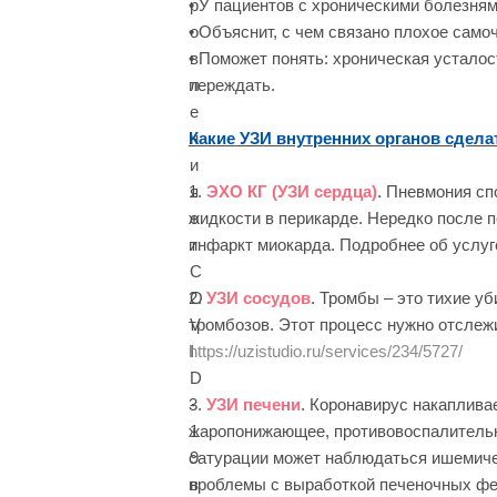
• У пациентов с хроническими болезням
• Объяснит, с чем связано плохое само
• Поможет понять: хроническая усталос
переждать.
Какие УЗИ внутренних органов сдела
1.
ЭХО КГ (УЗИ сердца)
. Пневмония сп
жидкости в перикарде. Нередко после п
инфаркт миокарда. Подробнее об услуг
2.
УЗИ сосудов
. Тромбы – это тихие у
тромбозов. Этот процесс нужно отслежи
https://uzistudio.ru/services/234/5727/
3.
УЗИ печени
. Коронавирус накаплива
жаропонижающее, противовоспалительно
сатурации может наблюдаться ишемичес
проблемы с выработкой печеночных фе