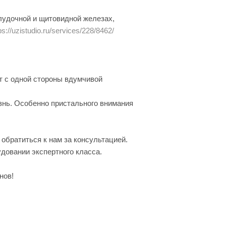
елудочной и щитовидной железах,
ps://uzistudio.ru/services/228/8462/
т с одной стороны вдумчивой
знь. Особенно пристального внимания
обратиться к нам за консультацией.
довании экспертного класса.
нов!