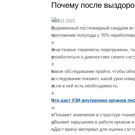
Почему после выздоро
15.11.2021
Выраженный постковидный синдром вст
протяжении полугода у 70% переболевш
Участковые терапевты перегружены, т
позаботиться о диагностике своего сос
Какое обследование пройти, чтобы обн
исследование покажет, какой урон ков
если в ней есть необходимость.
Что даст УЗИ внутренних органов по
• Покажет изменения в структуре тканей
• Выявит нарушения в работе органов и
• Даст врачу материал для оценки сост