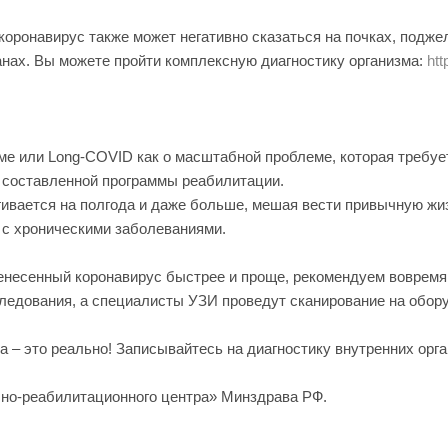
коронавирус также может негативно сказаться на почках, подж
анах. Вы можете пройти комплексную диагностику организма:
htt
ме или Long-COVID как о масштабной проблеме, которая требуе
о составленной программы реабилитации.
гивается на полгода и даже больше, мешая вести привычную жи
 с хроническими заболеваниями.
несенный коронавирус быстрее и проще, рекомендуем вовремя 
ледования, а специалисты УЗИ проведут сканирование на обору
 – это реально! Записывайтесь на диагностику внутренних орга
но-реабилитационного центра» Минздрава РФ.