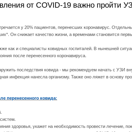
вления от COVID-19 важно пройти У
речается у 20% пациентов, перенесших коронавирус. Отдельны
их*. Он снижает качество жизни, а временами становится перв
акже как и специалисты ковидных госпиталей. В нынешней сит
тояния после перенесенного коронавируса.
аружить последствия ковида - мы рекомендуем начать с УЗИ вн
идная инфекция нанесла организму. Также оно ляжет в основу п
сле перенесенного ковида:
.
 систем.
ояния здоровья, укажет на необходимость провести лечение, по