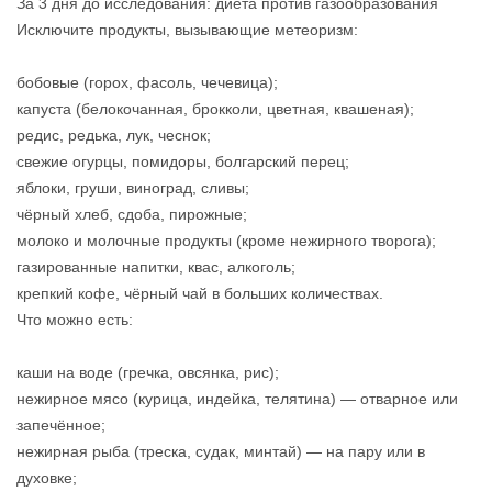
За 3 дня до исследования: диета против газообразования
Исключите продукты, вызывающие метеоризм:
бобовые (горох, фасоль, чечевица);
капуста (белокочанная, брокколи, цветная, квашеная);
редис, редька, лук, чеснок;
свежие огурцы, помидоры, болгарский перец;
яблоки, груши, виноград, сливы;
чёрный хлеб, сдоба, пирожные;
молоко и молочные продукты (кроме нежирного творога);
газированные напитки, квас, алкоголь;
крепкий кофе, чёрный чай в больших количествах.
Что можно есть:
каши на воде (гречка, овсянка, рис);
нежирное мясо (курица, индейка, телятина) — отварное или
запечённое;
нежирная рыба (треска, судак, минтай) — на пару или в
духовке;