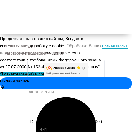
данными о прошлых посещениях сайта) для
персонализации сервисов и повышения удобства
пользователей. Вы можете запретить
обработку cookie в настройках своего браузера.
Продолжая пользование сайтом, Вы даете
свое
согласие
на работу с cookie.
Обработка Ваших
© 2026 УЗИстудия.
Полная версия
персональных данных
осуществляется в
Разработка и поддержка —
Digrium
соответствии с требованиями Федерального закона
от 27.07.2006 № 152-Ф3 "О персональных данных".
Я ознакомлен(-а) и соглашаюсь
«УЗИ студия»
читать отзывы
4.41