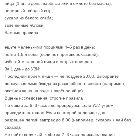
яйца (1 шт. в день, варёные или в омлете без масла);
нежирный твёрдый сыр;
сухари из белого хлеба;
запечённые яблоки.
Важные правила:
ешьте маленькими порциями 4–5 раз в день;
пейте 1,5 л воды (если нет противопоказаний);
избегайте жареной пищи и острых приправ.
За 1 день до УЗИ:
Последний приём пищи — не позднее 20:00. Выбирайте
легкоусвояемые блюда из разрешённого списка (например,
овсяная каша на воде + варёное яйцо).
В день исследования: строгие правила
Не ешьте за 6–8 часов до процедуры. Если УЗИ утром —
приходите натощак. Если во второй половине дня —
разрешён лёгкий завтрак до 8:00 (например, сухарик + чай без
сахара).
Не пейте воду, чай, кофе за 2–3 часа до исследования