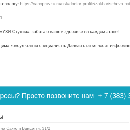
нтерологу:
https://napopravku.ru/nsk/doctor-profile/zakharischeva-nat
11
«УЗИ Студия»: забота о вашем здоровье на каждом этапе!
има консультация специалиста. Данная статья носит информац
просы? Просто позвоните нам
+ 7 (383) 
ы
на Сакко и Ванцетти, 31/2