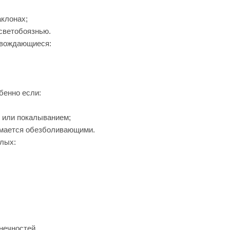
аклонах;
светобоязнью.
овождающиеся:
бенно если:
 или покалыванием;
имается обезболивающими.
лых:
нечностей.