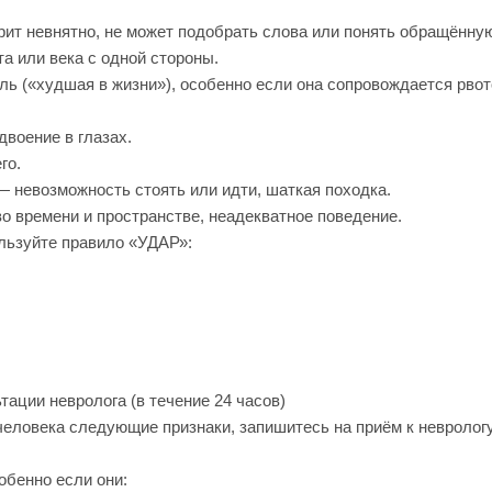
рит невнятно, не может подобрать слова или понять обращённую
а или века с одной стороны.
ль («худшая в жизни»), особенно если она сопровождается рво
двоение в глазах.
го.
 невозможность стоять или идти, шаткая походка.
о времени и пространстве, неадекватное поведение.
ользуйте правило «УДАР»:
ации невролога (в течение 24 часов)
человека следующие признаки, запишитесь на приём к неврологу
обенно если они: