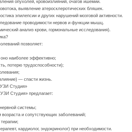
вления опухолей, кровоизлияний, очагов ишемии.
овотока, выявление атеросклеротических бляшек.
стика эпилепсии и других нарушений мозговой активности.
ледование проводимости нервов и функции мышц.
ический анализ крови, гормональные исследования).
ика?
олеваний позволяет:
а оно наиболее эффективно;
ть, потерю трудоспособности);
олевания;
излияние) — спасти жизнь.
«УЗИ Студия»
«УЗИ Студия» предлагает:
нервной системы;
 возраста и сопутствующих заболеваний;
 терапии;
рапевт, кардиолог, эндокринолог) при необходимости.