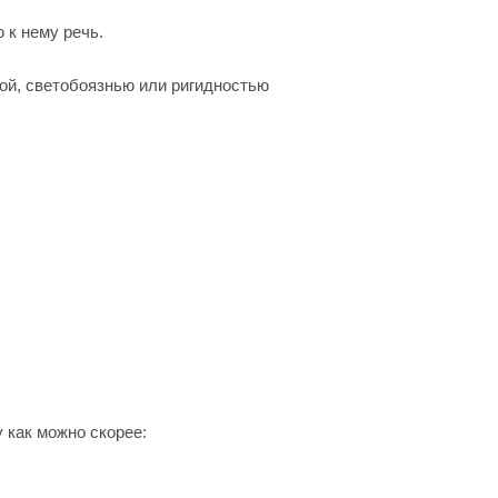
 к нему речь.
той, светобоязнью или ригидностью
 как можно скорее: