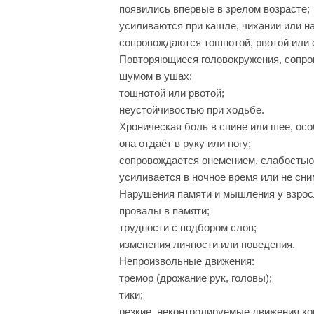
появились впервые в зрелом возрасте;
усиливаются при кашле, чихании или н
сопровождаются тошнотой, рвотой или 
Повторяющиеся головокружения, сопр
шумом в ушах;
тошнотой или рвотой;
неустойчивостью при ходьбе.
Хроническая боль в спине или шее, осо
она отдаёт в руку или ногу;
сопровождается онемением, слабостью
усиливается в ночное время или не сн
Нарушения памяти и мышления у взрос
провалы в памяти;
трудности с подбором слов;
изменения личности или поведения.
Непроизвольные движения:
тремор (дрожание рук, головы);
тики;
резкие, неконтролируемые движения ко