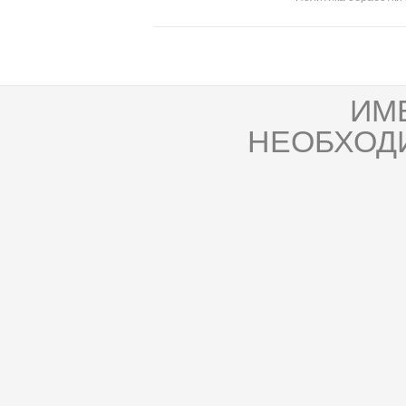
ИМ
НЕОБХОД