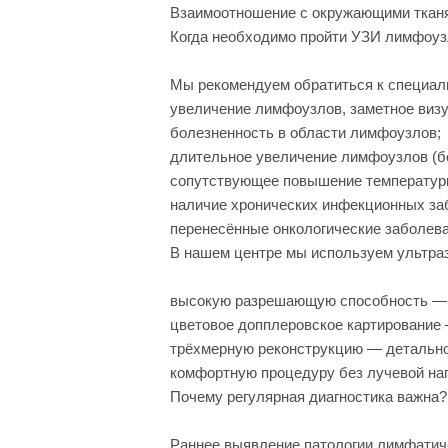
Взаимоотношение с окружающими тканя
Когда необходимо пройти УЗИ лимфоу
Мы рекомендуем обратиться к специал
увеличение лимфоузлов, заметное визу
болезненность в области лимфоузлов;
длительное увеличение лимфоузлов (бо
сопутствующее повышение температуры,
наличие хронических инфекционных за
перенесённые онкологические заболева
В нашем центре мы используем ультраз
высокую разрешающую способность — 
цветовое допплеровское картирование 
трёхмерную реконструкцию — детально
комфортную процедуру без лучевой наг
Почему регулярная диагностика важна?
Раннее выявление патологии лимфатиче