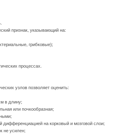
.
ский признак, указывающий на:
териальные, грибковые);
гических процессах.
еских узлов позволяет оценить:
м в длину;
льная или почкообразная;
ными;
й дифференциацией на корковый и мозговой слои;
к не усилен;