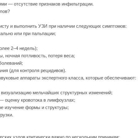
ми — отсутствие признаков инфильтрации.
злов?
исту и выполнить УЗИ при наличии следующих симптомов:
ально или при пальпации;
лее 2–4 недель);
 ночная потливость, потеря веса;
болеваний;
ния (для контроля рецидивов).
вуковые аппараты экспертного класса, которые обеспечивают:
визуализацию мельчайших структурных изменений;
— оценку кровотока в лимфоузлах;
е изучение формы и структуры;
рузки.
ских узлов критически важно по нескольким причинам: