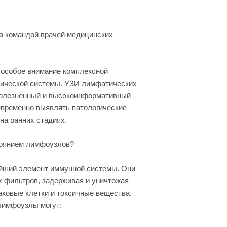
а командой врачей медицинских
особое внимание комплексной
тической системы. УЗИ лимфатических
болезненный и высокоинформативный
евременно выявлять патологические
на ранних стадиях.
тоянием лимфоузлов?
йший элемент иммунной системы. Они
 фильтров, задерживая и уничтожая
аковые клетки и токсичные вещества.
лимфоузлы могут: