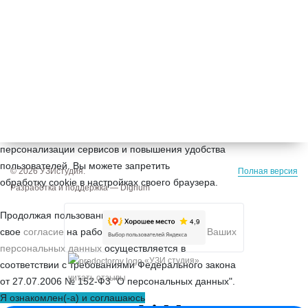
Сайт uzistudio.ru использует cookie (файлы с
данными о прошлых посещениях сайта) для
персонализации сервисов и повышения удобства
пользователей. Вы можете запретить
© 2026 УЗИстудия.
Полная версия
обработку cookie в настройках своего браузера.
Разработка и поддержка —
Digrium
Продолжая пользование сайтом, Вы даете
свое
согласие
на работу с cookie.
Обработка Ваших
персональных данных
осуществляется в
«УЗИ студия»
соответствии с требованиями Федерального закона
читать отзывы
от 27.07.2006 № 152-Ф3 "О персональных данных".
Я ознакомлен(-а) и соглашаюсь