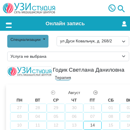
Онлайн запись
Меню
Специализации
Годик Светлана Даниловна
Терапия
Август
ПН
ВТ
СР
ЧТ
ПТ
СБ
В
27
28
29
30
31
01
0
03
04
05
06
07
08
0
10
11
12
13
14
15
1