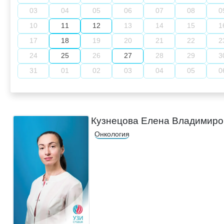
03
04
05
06
07
08
0
10
11
12
13
14
15
1
17
18
19
20
21
22
2
24
25
26
27
28
29
3
31
01
02
03
04
05
0
Кузнецова Елена Владимиро
Онкология