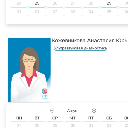
24
25
26
27
28
29
3
31
01
02
03
04
05
0
Кожевникова Анастасия Юрь
Ультразвуковая диагностика
Август
ПН
ВТ
СР
ЧТ
ПТ
СБ
В
27
28
29
30
31
01
0