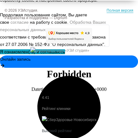
© 2026 УЗИстудия.
Полная версия
Продолжая пользование сайтом, Вы даете
Разработка и поддержка —
Digrium
свое
согласие
на работу с cookie.
Обработка Ваших
персональных данных
осуществляется в
соответствии с требованиями Федерального закона
от 27.07.2006 № 152-Ф3 "О персональных данных".
«УЗИ студия»
Я ознакомлен(-а) и соглашаюсь
читать отзывы
4.41
Рейтинг клиники
Высокий рейтинг