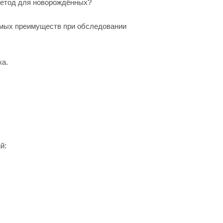
етод для новорождённых?
мых преимуществ при обследовании
ка.
й: