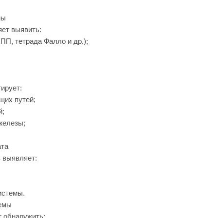
мы
яет выявить:
П, тетрада Фалло и др.);
ирует:
щих путей;
й;
железы;
ата
 выявляет:
истемы.
емы
т обнаружить: