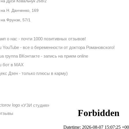
 на Дуси Ковальчук 268/2
 на Н. Данченко, 169
 на Фрунзе, 57/1
мп о нас - почти 1000 позитивных отзывов!
 YouTube - все о беременности от доктора Романовского!
а группа ВКонтакте - запись на прием online
 бот в MAX
екс Дзен - только плюсы в карму)
«УЗИ студия»
отзывы