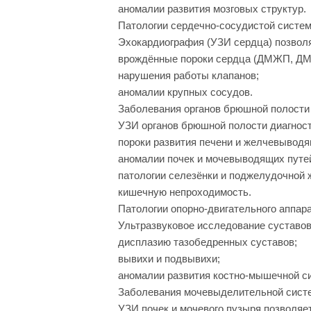
аномалии развития мозговых структур.
Патологии сердечно‑сосудистой систе
Эхокардиография (УЗИ сердца) позвол
врождённые пороки сердца (ДМЖП, ДМП
нарушения работы клапанов;
аномалии крупных сосудов.
Заболевания органов брюшной полости
УЗИ органов брюшной полости диагност
пороки развития печени и желчевыводя
аномалии почек и мочевыводящих путе
патологии селезёнки и поджелудочной 
кишечную непроходимость.
Патологии опорно‑двигательного аппар
Ультразвуковое исследование суставов
дисплазию тазобедренных суставов;
вывихи и подвывихи;
аномалии развития костно‑мышечной с
Заболевания мочевыделительной сист
УЗИ почек и мочевого пузыря позволяе