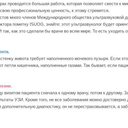
трах проводится большая работа, которая позволяет свести к м
 свою профессиональную ценность, к этому стремятся.
тов много членов Международного общества ультразвуковой диа
ктора пометку ISUOG, знайте: этот ультразвуколог будет орие
 так, как это сделали бы врачи во всем мире. То есть уходить 
нта.
стенку живота требует наполненного мочевого пузыря. Если это
т петли кишечника, наполненные газами. Так бывает, если пац
лезни.
 визитом пациента сначала к одному врачу, потом к другому. За
льтаты УЗИ. Кроме того, не все заболевания можно достоверно
и дополнительную диагностику, он не перестраховывается, а заб