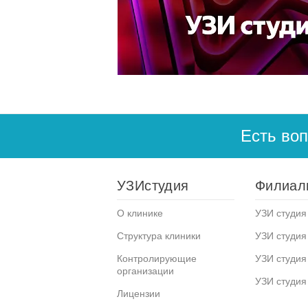
Есть во
УЗИстудия
Филиал
О клинике
УЗИ студия 
Структура клиники
УЗИ студия
Контролирующие
УЗИ студия
организации
УЗИ студия
Лицензии