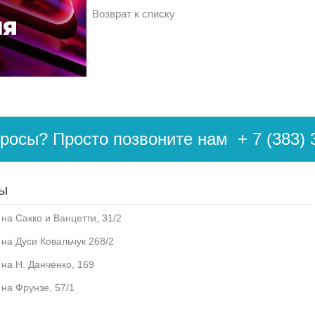
Возврат к списку
просы? Просто позвоните нам
+ 7 (383) 
ы
на Сакко и Ванцетти, 31/2
 на Дуси Ковальчук 268/2
 на Н. Данченко, 169
 на Фрунзе, 57/1