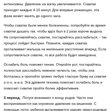
интенсивны. Давление на матку увеличивается. Схватки
приходят каждые 4-10 минут. Для впервые рожающих, эта
фаза может занять до одного часа.
Чтобы схватки были менее болезненны, попробуйте во время
схватки дышать так, чтобы вдох был в 2 раза короче выдоха.
Не сопротивляйтесь схватке, постарайтесь расслабиться, - так
процесс пойдет быстрее. Помните, каждая схватка
проталкивает малыша на маленькое расстояние вперед. Если
сопротивляться схватке, то вся работа будет замедлена.
Ослабить боль поможет пение. Откройте рот, постарайтесь
полностью расслабить нижнюю челюсть так, чтобы она
болталась и пропойте громко любую гласную букву на схватке
о-о-о, а-а-а. Эта древняя техника помогает ослабить боль и
помогает схватке пройти более эффективнее.
3 период.
Потуги возникают к концу родов. Часто они
воспринимаются как огромное давление на кишечник. С
помощью потуг, ребенок выталкивается наружу через родовые