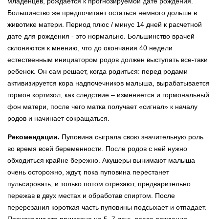
младенцев, рождается к прогнозируемой дате рождения.
Большинство же предпочитает остаться немного дольше в
животике матери. Период плюс / минус 14 дней к расчетной
дате для рождения - это нормально. Большинство врачей
склоняются к мнению, что до окончания 40 недели
естественным инициатором родов должен выступать все-таки
ребенок. Он сам решает, когда родиться: перед родами
активизируется кора надпочечников малыша, вырабатывается
гормон кортизол, как следствие – изменяется и гормональный
фон матери, после чего матка получает «сигнал» к началу
родов и начинает сокращаться.
Рекомендации.
Пуповина сыграла свою значительную роль
во время всей беременности. После родов с ней нужно
обходиться крайне бережно. Акушеры вынимают малыша
очень осторожно, ждут, пока пуповина перестанет
пульсировать, и только потом отрезают, предварительно
пережав в двух местах и обработав спиртом. После
перерезания короткая часть пуповины подсыхает и отпадает.
Происходит это примерно на 5–7 день после рождения.