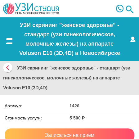
УЗИ скрининг "женское здоровье" -
стандарт (узи гинекологическое,
молочные железы) на аппарате
Меню
Voluson E10 (3D,4D) в Новосибирске
УЗИ скрининг "женское здоровье" - стандарт (узи
Вернуться
гинекологическое, молочные железы) на аппарате
назад
Voluson E10 (3D,4D)
Артикул:
1426
Стоимость услуги:
5 500
Р
Записаться на приём