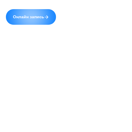
Сайт uzistudio.ru использует cookie (файлы с
данными о прошлых посещениях сайта) для
персонализации сервисов и повышения удобства
пользователей. Вы можете запретить
обработку cookie в настройках своего браузера.
Продолжая пользование сайтом, Вы даете
© 2026 УЗИстудия.
Полная версия
свое
согласие
на работу с cookie.
Обработка Ваших
Разработка и поддержка —
Digrium
персональных данных
осуществляется в
соответствии с требованиями Федерального закона
от 27.07.2006 № 152-Ф3 "О персональных данных".
Я ознакомлен(-а) и соглашаюсь