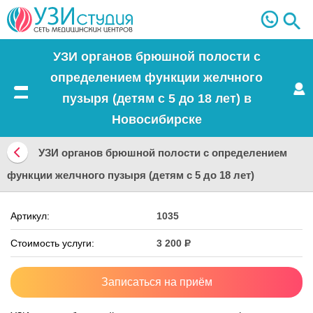
УЗИ органов брюшной полости с
определением функции желчного
пузыря (детям с 5 до 18 лет) в
Меню
Новосибирске
УЗИ органов брюшной полости с определением
Вернуться
функции желчного пузыря (детям с 5 до 18 лет)
назад
Артикул:
1035
Стоимость услуги:
3 200
Р
Записаться на приём