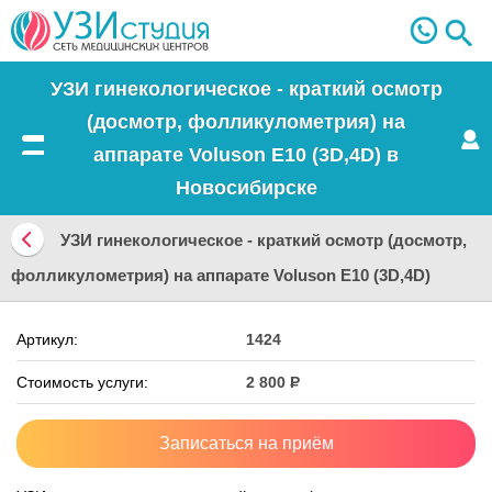
УЗИ гинекологическое - краткий осмотр
(досмотр, фолликулометрия) на
аппарате Voluson E10 (3D,4D) в
Меню
Новосибирске
УЗИ гинекологическое - краткий осмотр (досмотр,
Вернуться
фолликулометрия) на аппарате Voluson E10 (3D,4D)
назад
Артикул:
1424
Стоимость услуги:
2 800
Р
Записаться на приём