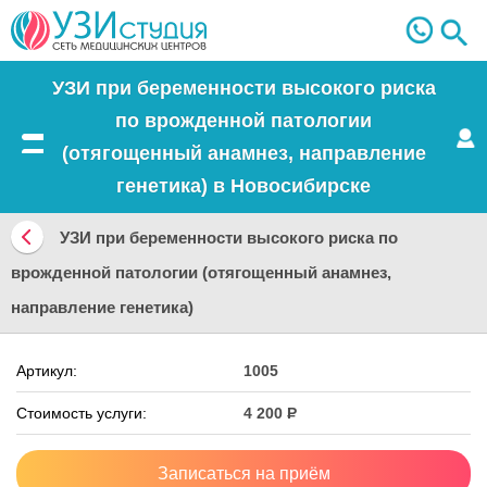
УЗИ при беременности высокого риска
по врожденной патологии
(отягощенный анамнез, направление
Меню
генетика) в Новосибирске
УЗИ при беременности высокого риска по
Вернуться
врожденной патологии (отягощенный анамнез,
назад
направление генетика)
Артикул:
1005
Стоимость услуги:
4 200
Р
Записаться на приём